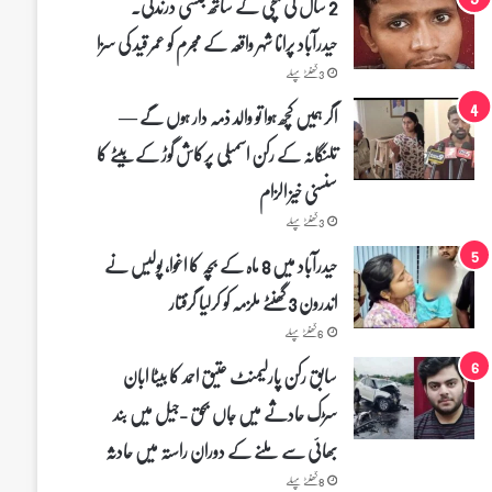
2 سال کی بچی کے ساتھ جنسی درندگی۔
حیدرآباد پرانا شہر واقعہ کے مجرم کو عمر قید کی سزا
3 گھنٹے پہلے
اگر ہمیں کچھ ہوا تو والد ذمہ دار ہوں گے —
تلنگانہ کے رکن اسمبلی پرکاش گوڑ کے بیٹے کا
سنسنی خیز الزام
3 گھنٹے پہلے
حیدرآباد میں 8 ماہ کے بچہ کا اغوا، پولیس نے
اندرون 3 گھنٹے ملزمہ کو کرلیا گرفتار
6 گھنٹے پہلے
سابق رکن پارلیمنٹ عتیق احمد کا بیٹا ابان
سڑک حادثے میں جاں بحق -جیل میں بند
بھائی سے ملنے کے دوران راستہ میں حادثہ
8 گھنٹے پہلے