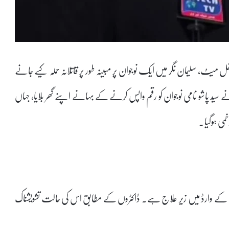
ھل میٹ، سلیمان نگر میں ایک نوجوان پر مبینہ طور پر قاتلانہ حملہ کیے جانے
ے سید پاشو نامی نوجوان کو رقم واپس کرنے کے بہانے اپنے گھر بلایا، جہاں
خمی ہوگیا۔
گہداشت کے وارڈ میں زیر علاج ہے۔ ڈاکٹروں کے مطابق اس کی حالت تشویشناک