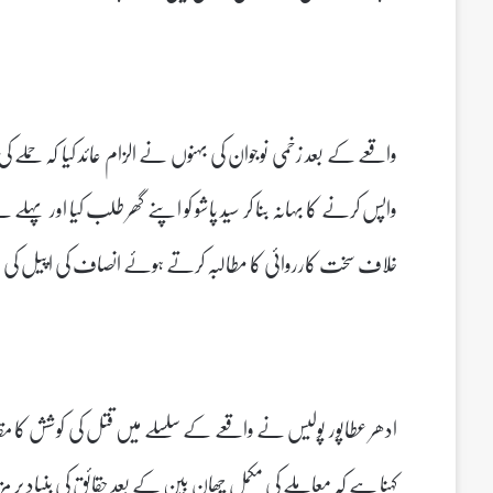
واقعے کے بعد زخمی نوجوان کی بہنوں نے الزام عائد کیا کہ حملے 
واپس کرنے کا بہانہ بنا کر سید پاشو کو اپنے گھر طلب کیا اور پہ
خلاف سخت کارروائی کا مطالبہ کرتے ہوئے انصاف کی اپیل ک
ادھر عطاپور پولیس نے واقعے کے سلسلے میں قتل کی کوشش کا مق
کہنا ہے کہ معاملے کی مکمل چھان بین کے بعد حقائق کی بنیاد پر مز