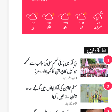
30
31
29
30
27
℃
℃
℃
℃
℃
جمعرات
جمعہ
ہفتہ
اتوار
پیر
تازہ خبریں
بی آر ایس پارٹی کھمم سٹی کی جانب سے کھمم
میونسپل کارپوریشن کا گھیراؤ اور دھرنا
51 منٹس پہلے
مسلم خواتین کی آواز ایوانوں میں گونجے اور وہ
قانون ساز بنیں : کویتا
3 گھنٹے پہلے