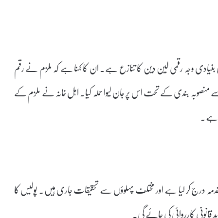
کی بنیادی وجہ رقمی لین دین کا تنازع ہے۔ ان کا کہنا ہے کہ ملزم نے رقم
لے سے منصوبہ بندی کے تحت اس پر جان لیوا حملہ کیا۔ اہل خانہ نے ملزم کے
ی ہے۔
دمہ درج کر لیا ہے اور مختلف پہلوؤں سے تحقیقات جاری ہیں۔ پولیس کا
ید قانونی کارروائی کی جائے گی۔