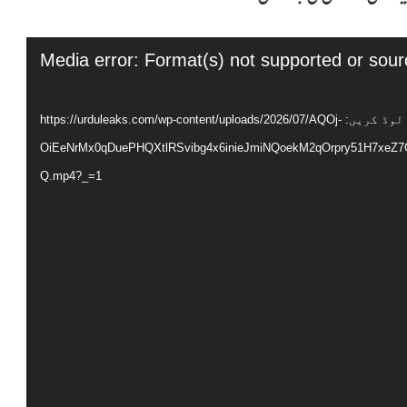
Media error: Format(s) not supported or sour
فائل ڈاؤن لوڈ کریں: https://urduleaks.com/wp-content/uploads/2026/07/AQOj-
OiEeNrMx0qDuePHQXtlRSvibg4x6inieJmiNQoekM2qOrpry51H7xe
Q.mp4?_=1