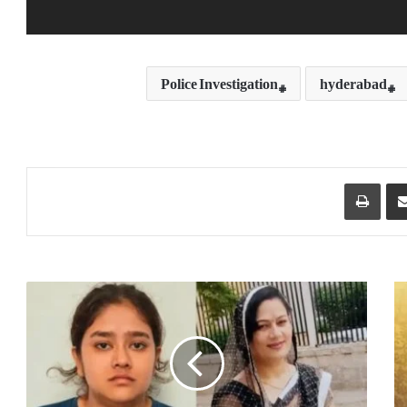
Police Investigation
hyderabad
Print
Share via Email
س
ر
ک
ا
ر
ی
م