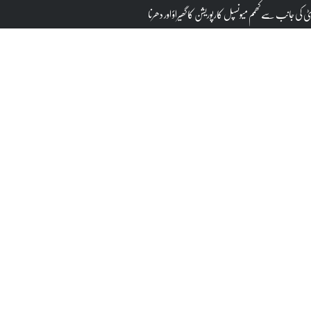
انوں میں گونجے اور وہ قانون ساز بنیں : کویتا