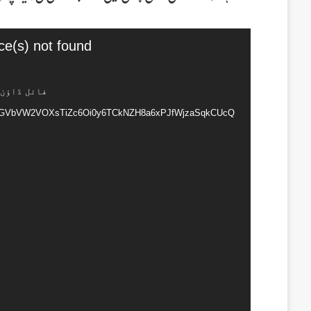
ویڈیو
ce(s) not found
پلیئر
Z7GVbVW2VOXsTiZc6Oi0y6TCkNZH8a6xPJfWjzaSqkCUcQ