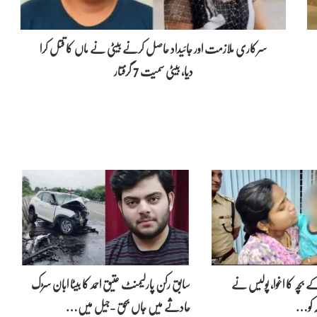
ل
ا
ز
سرکاری ملازمت اور جائیداد حاصل کرنے بیٹی نے ماں کا قتل کرا
م
دیا، بیٹی سمیت 7 گرفتار
ت
ا
و
ر
ج
ا
ئ
ی
د
ا
د
ح
ا
ص
ل
د میں 8 ماہ کے بچہ کا اغوا، پولیس نے
سابق رکن پارلیمنٹ عتیق احمد کا بیٹا ابان سڑک
ک
حادثے میں جاں بحق -جیل میں…
ر