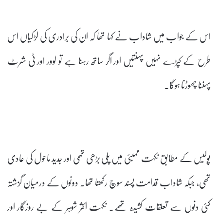
اس کے جواب میں شاداب نے کہا تھا کہ ان کی برادری کی لڑکیاں اس
طرح کے کپڑے نہیں پہنتیں اور اگر ساتھ رہنا ہے تو لوور اور ٹی شرٹ
پہننا چھوڑنا ہوگا۔
پولیس کے مطابق نکہت ممبئی میں پلی بڑھی تھی اور جدید ماحول کی عادی
تھی، جبکہ شاداب قدامت پسند سوچ رکھتا تھا۔ دونوں کے درمیان گزشتہ
کئی دنوں سے تعلقات کشیدہ تھے۔ نکہت اکثر شوہر کے بے روزگار اور