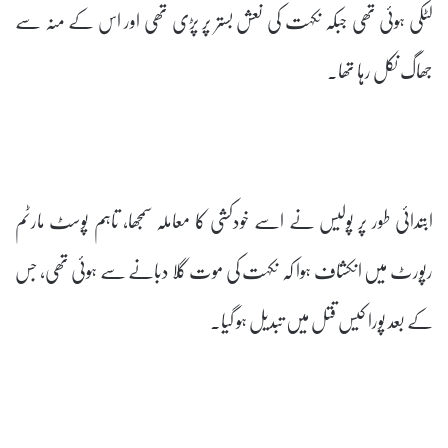
لٹکی ہوئی تھی جبکہ نکہت کی نعش بستر پر پڑی تھی اور اس کے منہ سے
جھاگ نکل رہا تھا۔
ابتدائی طور پر پولیس نے اسے خودکشی کا معاملہ سمجھا، تاہم پوسٹ مارٹم
رپورٹ میں انکشاف ہوا کہ نکہت کی موت گلا دبانے سے ہوئی تھی، جس
کے بعد پورا کیس قتل میں تبدیل ہو گیا۔