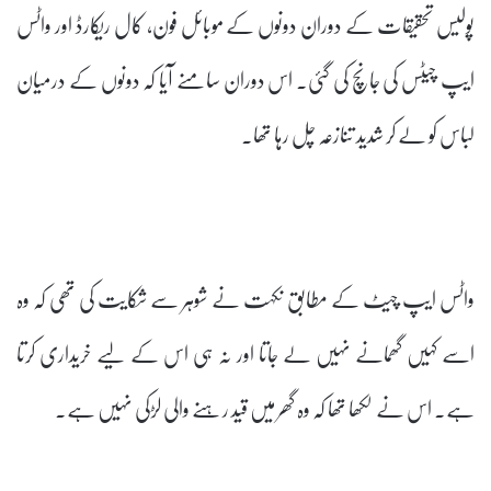
پولیس تحقیقات کے دوران دونوں کے موبائل فون، کال ریکارڈ اور واٹس
ایپ چیٹس کی جانچ کی گئی۔ اس دوران سامنے آیا کہ دونوں کے درمیان
لباس کو لے کر شدید تنازعہ چل رہا تھا۔
واٹس ایپ چیٹ کے مطابق نکہت نے شوہر سے شکایت کی تھی کہ وہ
اسے کہیں گھمانے نہیں لے جاتا اور نہ ہی اس کے لیے خریداری کرتا
ہے۔ اس نے لکھا تھا کہ وہ گھر میں قید رہنے والی لڑکی نہیں ہے۔