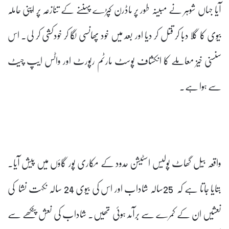
آیا جہاں شوہر نے مبینہ طور پر ماڈرن کپڑے پہننے کے تنازعہ پر اپنی حاملہ
بیوی کا گلا دبا کر قتل کر دیا اور بعد میں خود پھانسی لگا کر خودکشی کر لی۔ اس
سنسنی خیز معاملے کا انکشاف پوسٹ مارٹم رپورٹ اور واٹس ایپ چیٹ
سے ہوا ہے۔
واقعہ بیل گھاٹ پولیس اسٹیشن حدود کے مکاری پور گاؤں میں پیش آیا۔
بتایا جاتا ہے کہ 25سالہ شاداب اور اس کی بیوی 24 سالہ نکہت نشا کی
نعشیں ان کے کمرے سے برآمد ہوئی تھیں۔ شاداب کی نعش پنکھے سے