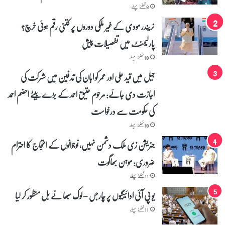
ھ
8 گھنٹے پہلے
ل
و
نریندر مودی کے غیر ملکی دوروں پر کتنی رقم ہوئی خرچ؟
ا
پارلیمنٹ میں تفصیلات پیش
ڑ
ن
10 گھنٹے پہلے
ہ
جیل میں قید علی اور عمر کو ابان کی تدفین میں شرکت کی
ک
ر
اجازت دی جائے: مرحوم عتیق احمد کے بڑے بیٹے احضم احمد
ن
ے
کی حکومت سے درخواست
ک
10 گھنٹے پہلے
ا
ا
جنریشن زی ملک دشمن نہیں، نوجوانوں کے احتجاج کا احترام
ن
ت
ضروری: موہن بھاگوت
ب
11 گھنٹے پہلے
ا
ہ
یو پی آئی ادائیگیوں پر چارجس – لوک سبھا نے بل منظور کر لیا
11 گھنٹے پہلے