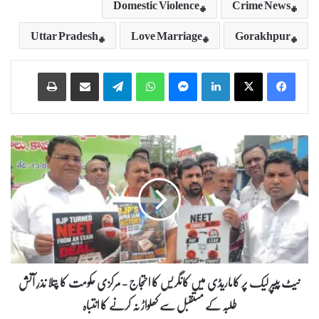
Domestic Violence
Crime News
Uttar Pradesh
Love Marriage
Gorakhpur
Print
Share via Email
Telegram
WhatsApp
Messenger
LinkedIn
ن
ی
ٹ
پ
ی
پ
ر
ل
ی
ک
نیٹ پیپر لیک پر کاماریڈی میں کانگریس کا احتجاج - مرکزی حکومت کا پتلا نذرِ آتش
پ
طلبہ کے مستقبل سے کھلواڑ نہ کرنے کا انتباہ
ر