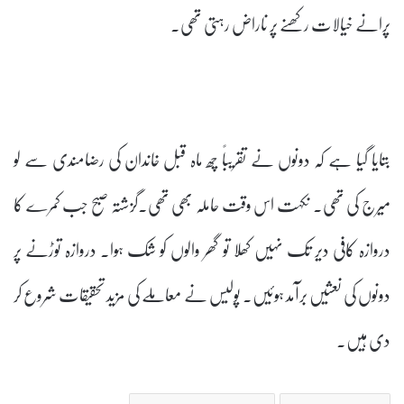
پرانے خیالات رکھنے پر ناراض رہتی تھی۔
بتایا گیا ہے کہ دونوں نے تقریباً چھ ماہ قبل خاندان کی رضامندی سے لو
میرج کی تھی۔ نکہت اس وقت حاملہ بھی تھی۔گزشتہ صبح جب کمرے کا
دروازہ کافی دیر تک نہیں کھلا تو گھر والوں کو شک ہوا۔ دروازہ توڑنے پر
دونوں کی نعشیں برآمد ہوئیں۔ پولیس نے معاملے کی مزید تحقیقات شروع کر
دی ہیں۔