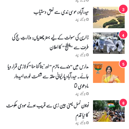
2 گھنٹے پہلے
حیدرآباد: موسی ندی سے نعش دستیاب
2 گھنٹے پہلے
زائرین کی سہولت کے لیے بہتر چھتریاں: وزارتِ حج کی
طرف سے “چیلنج” کا اعلان
2 گھنٹے پہلے
مدارس میں”وندے ماترم” اور "جنا گنا منا” کو لازمی قرار دیا
جائے۔ حیدرآباد پارلیمانی حلقہ سے شکست خوردہ امیدوار
مادھوی لتا
2 گھنٹے پہلے
نوجون نسل یعنی جین زی سے قریب ہونے مودی حکومت
کا نیا قدم
5 گھنٹے پہلے