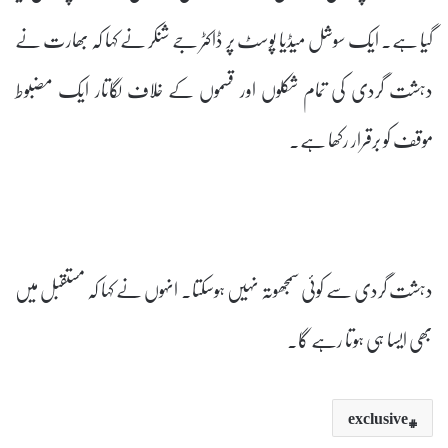
گیا ہے۔ ایک سوشل میڈیا پوسٹ پر ڈاکٹر جے شنکر نے کہا کہ بھارت نے
دہشت گردی کی تمام شکلوں اور قسموں کے خلاف لگاتار ایک مضبوط
موقف کو برقرار رکھا ہے۔
دہشت گردی سے کوئی سمجھوتہ نہیں ہوسکتا۔ انہوں نے کہا کہ مستقبل میں
بھی ایسا ہی ہوتا رہے گا۔
exclusive