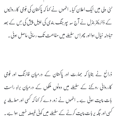
نئی دلّی میں ایک اعلان کیا۔ انھوں نے کہا کہ پاکستان کی فوجی کارروائیوں
کے ڈائریکٹر جنرل نے آج سہ پہر جنگ بندی کی اپیل پیش کی جس کے بعد
تبادلہ خیال ہوا اور پھر اِس سلسلے میں مفاہمت تک رسائی حاصل ہوئی۔
ذرائع نے بتایا کہ بھارت اور پاکستان کے درمیان فائرنگ اور فوجی
کارروائی روکنے کے سلسلے میں دونوں ملکوں کے درمیان براہِ راست
بات چیت ہوئی ہے۔ انھوں نے زور دے کر کہا کہ کسی اور معاملے پر
کسی اور جگہ پر بات چیت کرنے کے سلسلے میں کوئی فیصلہ نہیں ہوا ہے۔