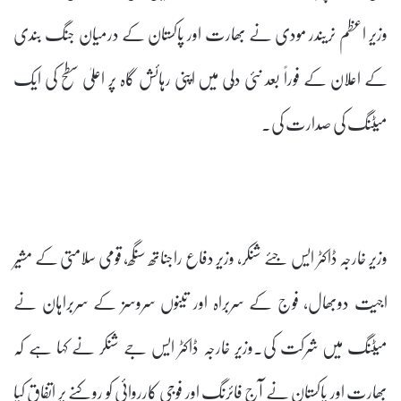
وزیر اعظم نریندر مودی نے بھارت اور پاکستان کے درمیان جنگ بندی
کے اعلان کے فوراً بعد نئی دلّی میں اپنی رہائش گاہ پر اعلیٰ سطح کی ایک
میٹنگ کی صدارت کی۔
وزیر خارجہ ڈاکٹر ایس جئے شنکر، وزیر دفاع راجناتھ سنگھ، قومی سلامتی کے مشیر
اجیت دوبھال، فوج کے سربراہ اور تینوں سروسز کے سربراہان نے
میٹنگ میں شرکت کی۔وزیر خارجہ ڈاکٹر ایس جے شنکر نے کہا ہے کہ
بھارت اور پاکستان نے آج فائرنگ اور فوجی کارروائی کو روکنے پر اتفاق کیا