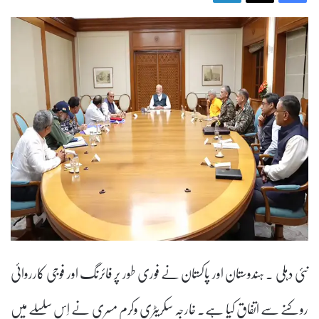
نئی دہلی ۔ ہندوستان اور پاکستان نے فوری طور پر فائرنگ اور فوجی کارروائی
روکنے سے اتفاق کیا ہے۔ خارجہ سکریٹری وکرم مسری نے اِس سلسلے میں