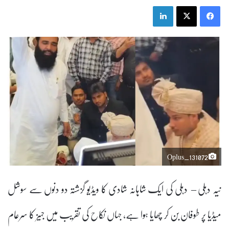
LinkedIn
X
Facebook
Oplus_131072
نیہ دہلی – دہلی کی ایک شاہانہ شادی کا ویڈیو گزشتہ دو دنوں سے سوشل
میڈیا پر طوفان بن کر چھایا ہوا ہے، جہاں نکاح کی تقریب میں جہیز کا سرعام