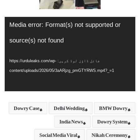
ویڈیو
Media error: Format(s) not supported or
پلیئر
source(s) not found
فائل ڈاؤن لوڈ کریں: https://urduleaks.com/wp-
content/uploads/2026/05/3aARjzg_pmGTYRWS.mp4?_=1
Dowry Case
Delhi Wedding
BMW Dowry
India News
Dowry System
Social Media Viral
Nikah Ceremony