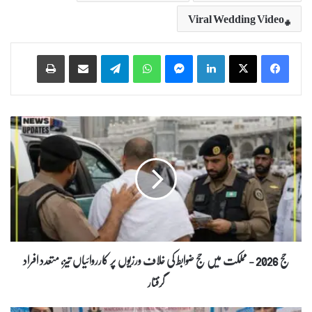
Viral Wedding Video
Print
Share via Email
Telegram
WhatsApp
Messenger
LinkedIn
ح
ج
2
0
2
6
-
م
م
ل
حج 2026 - مملکت میں حج ضوابط کی خلاف ورزیوں پر کارروائیاں تیز، متعدد افراد
ک
گرفتار
ت
م