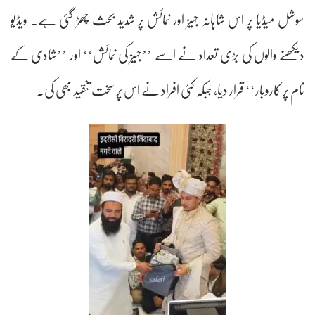
سوشل میڈیا پر اس شاہانہ جہیز اور نمائش پر شدید بحث چھڑ گئی ہے۔ ویڈیو
دیکھنے والوں کی بڑی تعداد نے اسے ’’جہیز کی نمائش‘‘ اور ’’شادی کے
نام پر کاروبار‘‘ قرار دیا، جبکہ کئی افراد نے اس پر سخت تنقید بھی کی۔