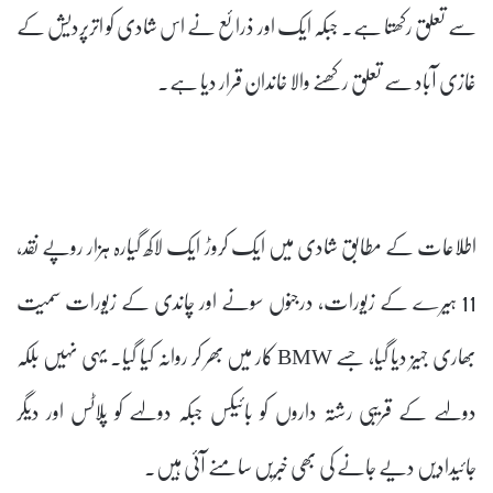
سے تعلق رکھتا ہے۔ جبکہ ایک اور ذرائع نے اس شادی کو اترپردیش کے
غازی آباد سے تعلق رکھنے والا خاندان قرار دیا ہے۔
اطلاعات کے مطابق شادی میں ایک کروڑ ایک لاکھ گیارہ ہزار روپے نقد،
11 ہیرے کے زیورات، درجنوں سونے اور چاندی کے زیورات سمیت
بھاری جہیز دیا گیا، جسے BMW کار میں بھر کر روانہ کیا گیا۔ یہی نہیں بلکہ
دولہے کے قریبی رشتہ داروں کو بائیکس جبکہ دولہے کو پلاٹس اور دیگر
جائیدادیں دیے جانے کی بھی خبریں سامنے آئی ہیں۔