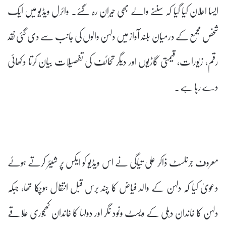
ایسا اعلان کیا گیا کہ سننے والے بھی حیران رہ گئے۔ وائرل ویڈیو میں ایک
شخص مجمع کے درمیان بلند آواز میں دلہن والوں کی جانب سے دی گئی نقد
رقم، زیورات، قیمتی گاڑیوں اور دیگر تحائف کی تفصیلات بیان کرتا دکھائی
دے رہا ہے۔
معروف جرنلسٹ ذاکر علی تیاگی نے اس ویڈیو کو ایکس پر شیئر کرتے ہوئے
دعویٰ کیا کہ دلہن کے والد فیاض کا چند برس قبل انتقال ہوچکا تھا، جبکہ
دلہن کا خاندان دہلی کے ویسٹ ونود نگر اور دولہا کا خاندان کھجوری علاقے