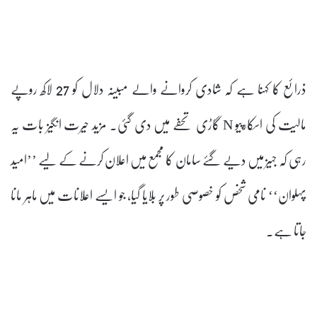
ذرائع کا کہنا ہے کہ شادی کروانے والے مبینہ دلال کو 27 لاکھ روپے
مالیت کی اسکارپیو N گاڑی تحفے میں دی گئی۔ مزید حیرت انگیز بات یہ
رہی کہ جہیز میں دیے گئے سامان کا مجمع میں اعلان کرنے کے لیے ’’امید
پہلوان‘‘ نامی شخص کو خصوصی طور پر بلایا گیا، جو ایسے اعلانات میں ماہر مانا
جاتا ہے۔