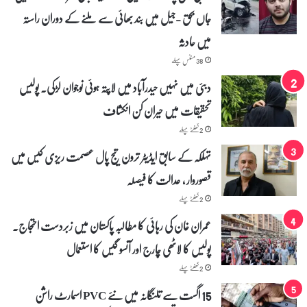
ع
جاں بحق -جیل میں بند بھائی سے ملنے کے دوران راستہ
_
گ
میں حادثہ
ر
ی
38 منٹس پہلے
ج
دبئی میں نہیں حیدرآباد میں لاپتہ ہوئی نوجوان لڑکی۔ پولیس
و
ی
تحقیقات میں حیران کن انکشاف
ش
ن
2 گھنٹے پہلے
م
تہلکہ کے سابق ایڈیٹر ترون تیج پال عصمت ریزی کیس میں
ی
ں
قصوروار ، عدالت کا فیصلہ
ب
2 گھنٹے پہلے
ھ
ی
عمران خان کی رہائی کا مطالبہ پاکستان میں زبردست احتجاج۔
د
ا
پولیس کا لاٹھی چارج اور آنسو گیس کا استعمال
خ
2 گھنٹے پہلے
ل
و
15 اگست سے تلنگانہ میں نئے PVC اسمارٹ راشن
ں