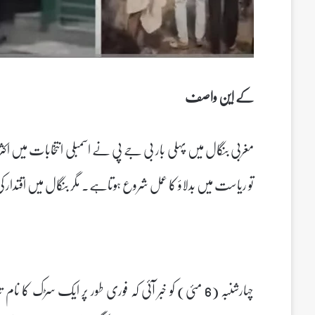
کے این واصف
مغربی بنگال میں پہلی بار بی جے پی نے اسمبلی انتخابات میں ا
تو ریاست میں بدلاؤ کا عمل شروع ہوتاہے۔ مگر بنگال میں اقتدار ک
چہارشنبہ (6 مئی) کو خبر آئی کہ فوری طور پر ایک سڑک کا نا