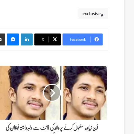
exclusive
Messenger
LinkedIn
X
Facebook
ف
و
ن
ز
ی
ا
د
ہ
ا
س
فون زیادہ استعمال کرنے پر والد کی ڈانٹ سے دلبرداشتہ نوجوان کی
ت