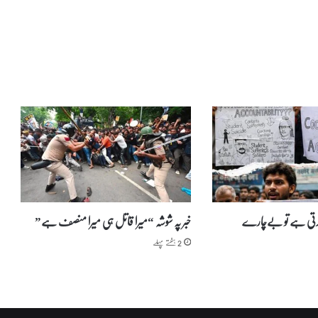
ا
آ
ج
ح
ی
د
ر
آ
ب
ا
د
م
ی
ں
ر
 گرتی ہے تو بےچارے
خبر پہ شوشہ “میرا قاتل ہی میرا منصف ہے”
و
2 ہفتے پہلے
ڈ
ش
و
ا
و