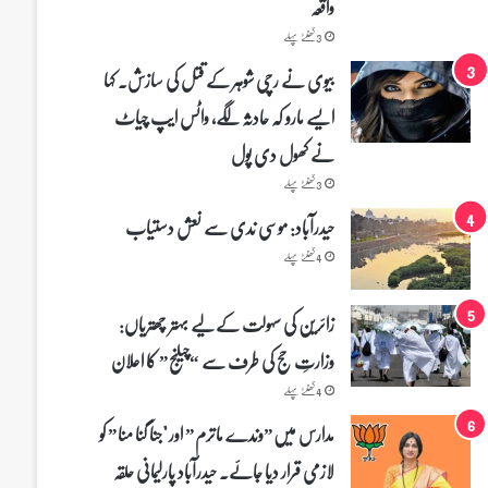
واقعہ
3 گھنٹے پہلے
بیوی نے رچی شوہر کے قتل کی سازش۔ کہا
ایسے مارو کہ حادثہ لگے، واٹس ایپ چیاٹ
نے کھول دی پول
3 گھنٹے پہلے
حیدرآباد: موسی ندی سے نعش دستیاب
4 گھنٹے پہلے
زائرین کی سہولت کے لیے بہتر چھتریاں:
وزارتِ حج کی طرف سے “چیلنج” کا اعلان
4 گھنٹے پہلے
مدارس میں”وندے ماترم” اور "جنا گنا منا” کو
لازمی قرار دیا جائے۔ حیدرآباد پارلیمانی حلقہ