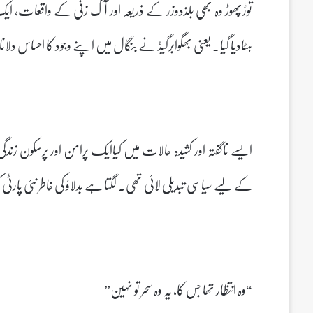
توڑپھوڑ وہ بھی بلذدوزر کے ذریعہ اور آگ زنی کے واقعات، ا
ہٹادیا گیا۔ یعنی بھگوابرگیڈ نے بنگال میں اپنے وجود کا احساس دلان
ایسے ناگفتہ اور کشیدہ حالات میں کیاایک پرامن اور پرسکون ز
کے لیے سیاسی تبدیلی لائی تھی۔ لگتا ہے بدلاؤ کی خاطر نئی پار
“وہ انتظار تھا جس کا، یہ وہ سحر تو نہین”