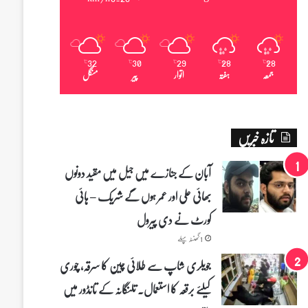
32
30
29
28
28
℃
℃
℃
℃
℃
جمعہ
ہفتہ
اتوار
پیر
منگل
تازہ خبریں
آبان کے جنازے میں جیل میں مقید دونوں
بھائی علی اور عمر ہوں گے شریک – ہائی
کورٹ نے دی پیرول
1 گھنٹہ پہلے
جویلری شاپ سے طلائی چین کا سرقہ، چوری
کیلئے برقعہ کا استعمال۔ تلنگانہ کے تانڈور میں