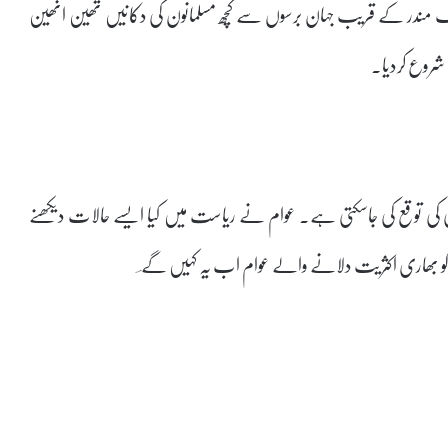
یک مندر کے قریب جہان برسوں سے کچھ مسلمانون کی دکانیں تھین انھین
ا شروع کردیا۔
ندگی کی توقع کی جاسکتی ہے۔ عوام نے ریاست میں کیا ایسے حالات دیکھنے
ٹی کو بھاری اکثریت دلانے والے عوام اب یہ کہیں گے ؔ