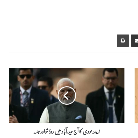
Print
Share via Email
ن
ر
ی
ن
د
ر
م
و
د
ی
نریندرمودی کا آج حیدرآباد میں روڈ شو اور جلسہ
ک