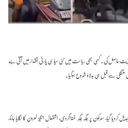
کثریت حاصل کی۔ کسی بھی ریاست میں نئی سیاسی پارٹی اقتدار میں آتی ہے
ی منتقلی سے قبل ہی بدلاؤ شروع ہوگیا۔
م تبدیل کردیا گیا، سڑکون پر جگہ جگہ غنڈاگردی، اشتعال انگیز نعرون کا لگایا جانا،