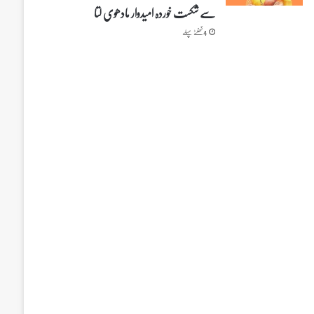
سے شکست خوردہ امیدوار مادھوی لتا
4 گھنٹے پہلے