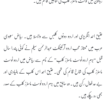
زبانون میں ٹوسٹ ماسٹرز کلب کی شاخیں قائم ہیں۔
عتیق احمد انگریزی اور اردو دونوں کلبس سے وابستہ ہیں۔ ریاض سعودی
عرب میں ممتاز محب اردو آرکیٹکٹ عبدالرحمٰن سیلم نے کوئی پندرا سال
قبل “بزمِ اردو ٹوسٹ ماسٹرز کلب” کے نام سے ریاض میں اردو ٹوسٹ
ماسٹرز کلب کی شاخ قائم کی تھی۔ عتیق احمد اس کلب کے بنیادی اور
بے حد فعال رکن ہیں۔ وہ سابق میں بزم اردو ٹوسٹ ماسٹرز کلب کے صدر
بھی رہ چکے ہیں۔