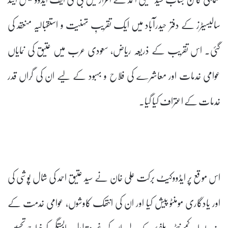
سالیسیٹرز کے دفتر حیدرآباد میں ایک تقریبِ تہنیت و استقبالیہ منعقد کی
گئی۔ اس تقریب کے ذریعہ ریاض، سعودی عرب میں عتیق کی نمایاں
عوامی خدمات اور معاشرے کی فلاح و بہبود کے لیے ان کی گراں قدر
خدمات کے اعتراف کیا گیا۔
اس موقع پر ایڈووکیٹ برکت علی خان نے سید عتیق احمد کی شال پوشی کی
اور یادگاری مومنٹو پیش کیا اور ان کی انتھک کاوشوں، عوامی خدمت کے
جذبے اور کمیونٹی ویلفیئر کے لیے ان کی غیر متزلزل وابستگی کو خراجِ تحسین