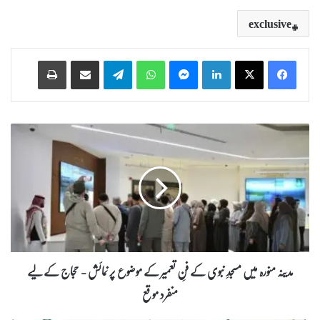
exclusive
Print
Share via Email
Telegram
WhatsApp
Messenger
LinkedIn
م
د
ی
ن
ہ
م
ن
و
ر
ہ
مدینہ منورہ میں مسجدِ نبوی کے فنِ تعمیر کے موضوع پر نمائش - حجاج کے لیے
م
منفرد موقع
ی
ں