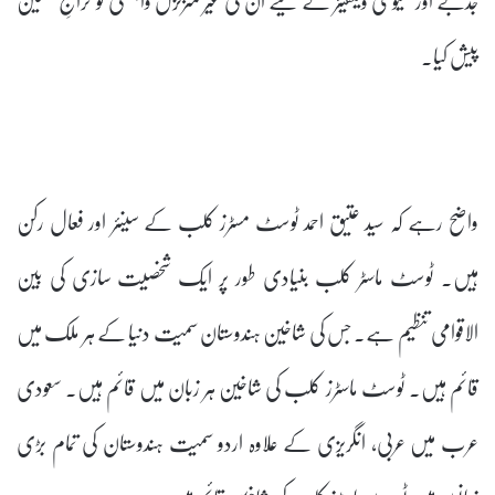
پیش کیا۔
واضح رہے کہ سید عتیق احمد ٹوسٹ مسٹرز کلب کے سینئر اور فعال رکن
ہیں۔ ٹوسٹ ماسٹر کلب بنیادی طور پر ایک شخصیت سازی کی بین
الاقوامی تنظیم ہے۔ جس کی شاخین ہندوستان سمیت دنیا کے ہر ملک میں
قائم ہیں۔ ٹوسٹ ماسٹرز کلب کی شاخین ہر زبان میں قائم ہیں۔ سعودی
عرب میں عربی، انگریزی کے علاوہ اردو سمیت ہندوستان کی تمام بڑی