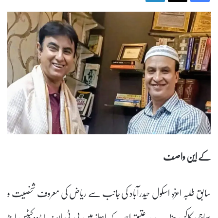
کے این واصف
سابق طلبہ اعزّہ اسکول حیدرآباد کی جانب سے ریاض کی معروف شخصیت و
سماجی کاکن جناب سید عتیق احمد کے اعزاز میں بی ٹی ایف ایڈووکیٹس اینڈ