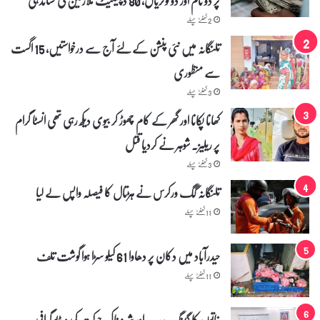
2 گھنٹے پہلے
تلنگانہ میں نئی پنشن کے لئے آج سے درخواستیں، 15 اگست
سے منظوری
3 گھنٹے پہلے
کھانا پکانا اور گھر کے کام چھوڑ کر بیوی دیکھ رہی تھی انسٹا گرام
پر ریلیز۔ شوہر نے کردیا قتل
3 گھنٹے پہلے
تلنگانہ گگ ورکرس نے ہڑتال کا فیصلہ واپس لے لیا
11 گھنٹے پہلے
حیدرآباد میں دکان پر دھاوا 61 کیلو سڑا ہوا گوشت تلف
11 گھنٹے پہلے
خاتون کا گینگ ریپ اور شرمناک حرکت کی ویڈیو گرافی۔