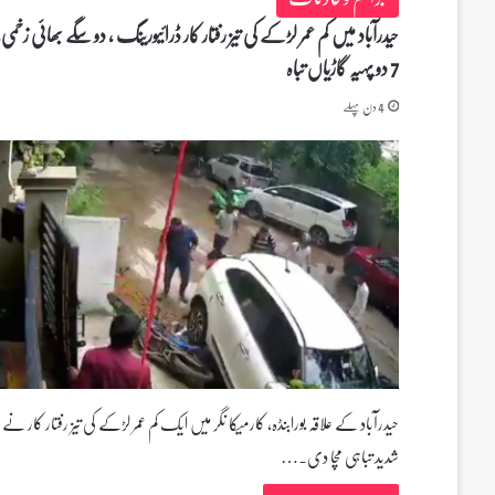
حیدرآباد میں کم عمر لڑکے کی تیز رفتار کار ڈرائیورینگ ، دو سگے بھائی زخمی،
7 دو پہیہ گاڑیاں تباہ
4 دن پہلے
حیدرآباد کے علاقہ بورابنڈہ، کارمیکا نگر میں ایک کم عمر لڑکے کی تیز رفتار کار نے
شدید تباہی مچا دی۔…