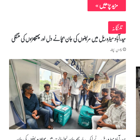
مزید پڑھیں »
تلنگانہ
حیدرآباد میٹرو ریل میں مریضوں کی جان بچانے دل اور پھیپھڑوں کی منتقلی
5 دن پہلے
حیدرآباد میٹرو ریل نے ایک بار پھر جان لیوا حالت میں موجود مریضوں کی جان