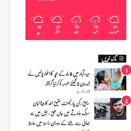
30
29
29
30
29
℃
℃
℃
℃
℃
جمعرات
جمعہ
ہفتہ
اتوار
پیر
تازہ خبریں
حیدرآباد میں 8 ماہ کے بچہ کا اغوا، پولیس نے
اندرون 3 گھنٹے ملزمہ کو کرلیا گرفتار
2 گھنٹے پہلے
سابق رکن پارلیمنٹ عتیق احمد کا بیٹا ابان
سڑک حادثے میں جاں بحق -جیل میں بند
بھائی سے ملنے کے دوران راستہ میں حادثہ
3 گھنٹے پہلے