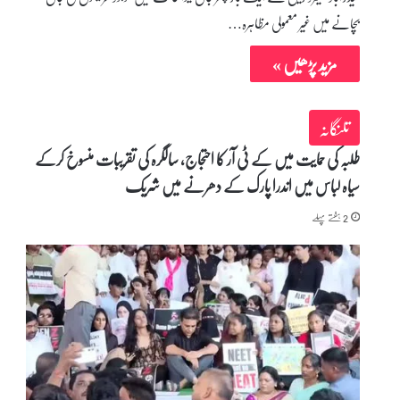
بچانے میں غیر معمولی مظاہرہ…
مزید پڑھیں »
تلنگانہ
طلبہ کی حمایت میں کے ٹی آر کا احتجاج، سالگرہ کی تقریبات منسوخ کرکے
سیاہ لباس میں اندرا پارک کے دھرنے میں شریک
2 ہفتے پہلے