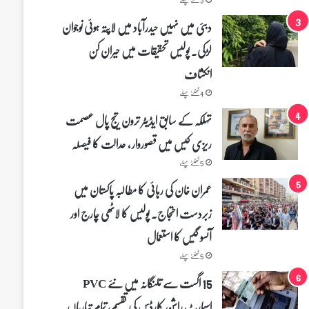
دبئی میں نہیں حیدرآباد میں لاپتہ ہوئی نوجوان
لڑکی۔ پولیس تحقیقات میں حیران کن
انکشاف
4 گھنٹے پہلے
تہلکہ کے سابق ایڈیٹر ترون تیج پال عصمت
ریزی کیس میں قصوروار ، عدالت کا فیصلہ
5 گھنٹے پہلے
عمران خان کی رہائی کا مطالبہ پاکستان میں
زبردست احتجاج۔ پولیس کا لاٹھی چارج اور
آنسو گیس کا استعمال
5 گھنٹے پہلے
15 اگست سے تلنگانہ میں نئے PVC
اسمارٹ راشن کارڈس کی تقسیم، تمام تیاریاں