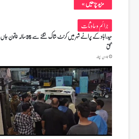
مزید پڑھیں »
جرائم و حادثات
حیدراباد کے پرانے شہر میں کرنٹ شاک لگنے سے 35سالہ خاتون جاں
بحق
4 دن پہلے