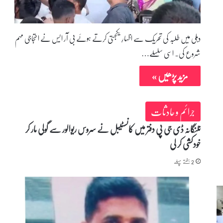
دہلی میں طلبہ کی تحریک سے اظہارِ یکجہتی کرتے ہوئے بی آر ایس نے احتجاجی مہم
شروع کی۔ اسی سلسلے…
مزید پڑھیں »
جرائم و حادثات
تلنگانہ ڈی جی پی دفتر میں کانسٹیبل نے سروس ریوالور سے گولی مار کر
خودکشی کر لی
2 ہفتے پہلے