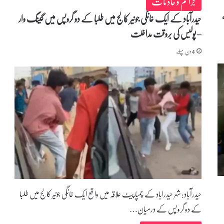
جرائم و حادثات
حیدرآباد کے ایک خانگی جونیر کالج میں طلبا کے دو گروپس میں گینگ وار
– پولیس کی بروقت مداخلت
4 دن پہلے
حیدرآباد: شہر حیدراباد کے چمپا پیٹ علاقہ میں واقع ایک خانگی جونیر کالج میں طلبا
کے دو گروپس کے درمیان…