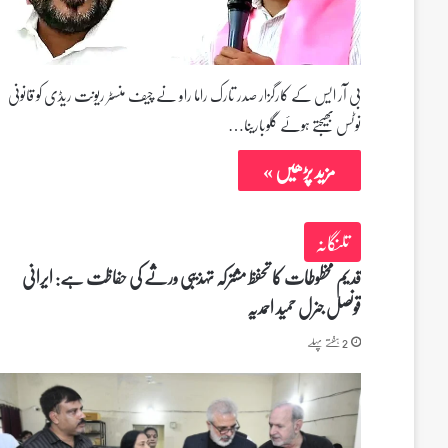
بی آر ایس کے کارگزار صدر تارک راما راو نے چیف منسٹر ریونت ریڈی کو قانونی
نوٹس بھیجتے ہوئے گلوبارینا…
مزید پڑھیں »
تلنگانہ
قدیم مخطوطات کا تحفظ مشترکہ تہذیبی ورثے کی حفاظت ہے: ایرانی
قونصل جنرل حمید احمدیہ
2 ہفتے پہلے