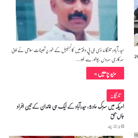
حیدرآباد: تلنگانہ ڈی جی پی دفتر میں کانسٹیبل کے طور پر تعینات سوامی نے اپنی
مید احمدیہ نے 2 جولائی 2026
سرکاری سروس ریوالور سے خود…
مزید پڑھیں »
تلنگانہ
امریکہ میں سڑک حادثہ، حیدرآباد کے ایک ہی خاندان کے تین افراد
جاں بحق
2 ہفتے پہلے