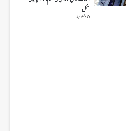
مکمل
5 گھنٹے پہلے