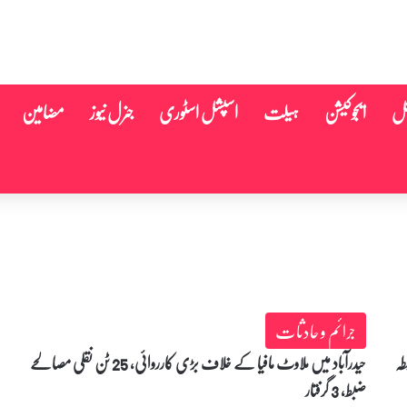
نل
ایجوکیشن
ہیلت
اسپشل اسٹوری
جنرل نیوز
مضامین
جرائم و حادثات
رابطہ
حیدرآباد میں ملاوٹ مافیا کے خلاف بڑی کارروائی، 25 ٹن نقلی مصالحے
ضبط، 3 گرفتار