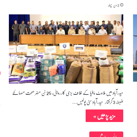
2 دن پہلے
حیدرآباد میں ملاوٹ مافیا کے خلاف بڑی کارروائی، 25 ٹن مضر صحت مصالحے
ضبط، 3 گرفتار حیدرآباد سٹی پولیس…
مزید پڑھیں »