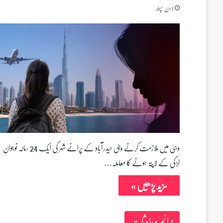
1 دن پہلے
دبئی میں ملازمت کرنے والی حیدرآباد کے پرانے شہر کی ایک 24 سالہ نوجوان
لڑکی کے لاپتہ ہونے کا معاملہ…
مزید پڑھیں »
جرائم و حادثات