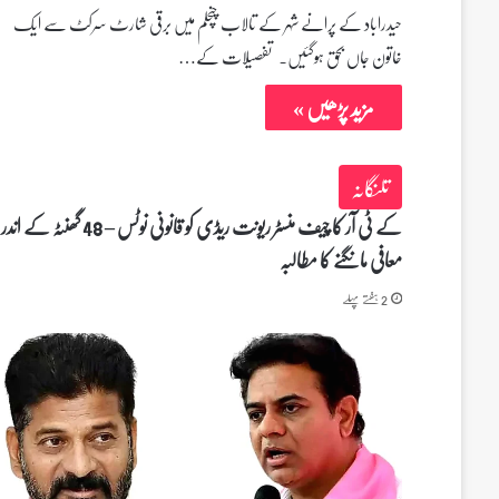
حیدراباد کے پرانے شہر کے تالاب چنچلم میں برقی شارٹ سرکٹ سے ایک
خاتون جاں بحق ہوگئیں. تفصیٖلات کے…
مزید پڑھیں »
تلنگانہ
کے ٹی آر کا چیف منسٹر ریونت ریڈی کو قانونی نوٹس – 48 گھنٹہ کے اندر
معافی مانگنے کا مطالبہ
2 ہفتے پہلے