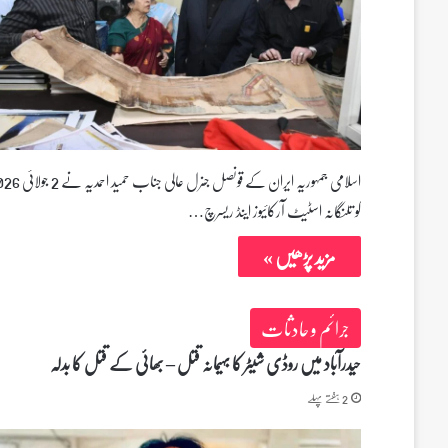
اسلامی جمہوریہ ایران کے قونصل جنرل عالی جناب ح
کو تلنگانہ اسٹیٹ آرکائیوز اینڈ ریسرچ…
مزید پڑھیں »
جرائم و حادثات
حیدرآباد میں روڈی شیٹر کا بہیمانہ قتل – بھائی کے قتل کا بدلہ
2 ہفتے پہلے