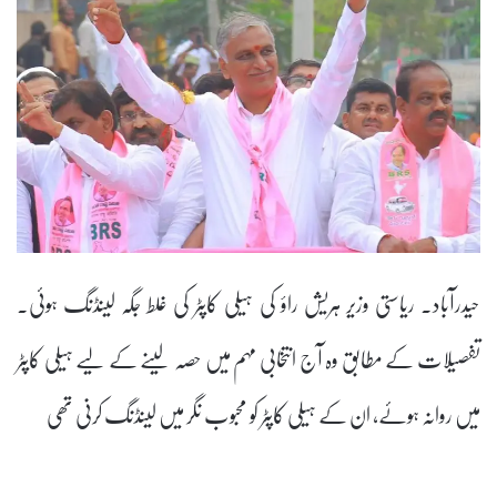
حیدرآباد۔ ریاستی وزیر ہریش راؤ کی ہیلی کاپٹر کی غلط جگہ لینڈنگ ہوئی۔
تفصیلات کے مطابق وہ آج انتخابی مہم میں حصہ لینے کے لیے ہیلی کاپٹر
میں روانہ ہوئے، ان کے ہیلی کاپٹر کو محبوب نگر میں لینڈنگ کرنی تھی