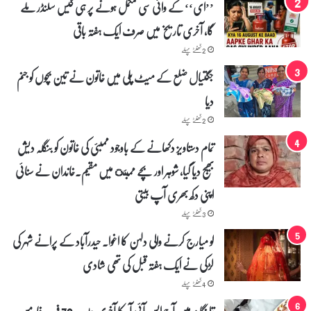
’’ای‘‘ کے وائی سی مکمل ہونے پر ہی گیس سلنڈر ملے
گا، آخری تاریخ میں صرف ایک ہفتہ باقی
2 گھنٹے پہلے
جگتیال ضلع کے میٹ پلی میں خاتون نے تین بچوں کو جنم
دیا
2 گھنٹے پہلے
تمام دستاویز دکھانے کے باوجود ممبئی کی خاتون کو بنگلہ دیش
بھیج دیا گیا، شوہر اور بچے ممبئ میں مقیم۔خاندان نے سنائی
اپنی دکھ بھری آپ بیتی
3 گھنٹے پہلے
لو میارج کرنے والی دلہن کا اغوا۔ حیدرآباد کے پرانے شہر کی
لڑکی نے ایک ہفتہ قبل کی تھی شادی
4 گھنٹے پہلے
تلنگانہ میں آج ایس آئی آر کا آخری دن – 78 فیصد فارمس