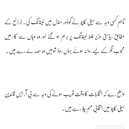
تاہم کسی وجہ سے ہیلی کاپٹر نے گوڈور منڈل میں لینڈنگ کی۔ ذرائع کے
مطابق ریاستی وزیر غلط لینڈنگ پر برہم ہو گئے اور وہ وہاں سے کار میں
محبوب نگر کے لیے روانہ ہوئے جہاں روڈ شو میں وہ حصہ لے رہے ہیں۔
واضح رہے کہ انتخابات کا وقت قریب ہونے کی وجہ سے بی آر ایس قائدین
ہیلی کاپٹر میں انتخابی مہم چلا رہے ہیں۔