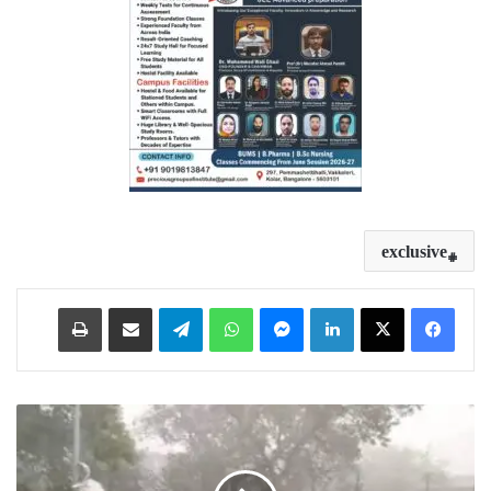
exclusive
Print
Share via Email
Telegram
WhatsApp
Messenger
LinkedIn
ن
ا
ر
ا