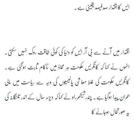
ایس کا اقتدار صدفیصد یقینی ہے۔
اقتدار میں آنے سے بی آر ایس کو دنیا کی کوئی طاقت روک نہیں سکتی۔
انہوں نے کہا کہ کانگریس حکومت ہر محاذ میں ناکام ثابت ہوگئی ہے۔
کانگریس حکومت کی غلط معاشی پالیسیوں کی وجہ سے ریاست میں مالی
بحران پیدا ہوگیا ہے۔ چندرشیکھرراو نے کہا کہ دیڑھ سال کے اندر تلنگانہ کی
یہ صورتحال ہوجانے کا