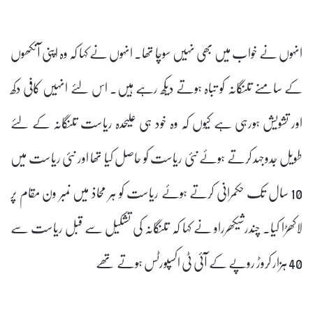
انہوں نے خواب میں بھی نہیں سوچا تھا۔ انہوں نے کہا کہ وہ اپنی آنکھوں
کے سامنے تلنگانہ کو تباہ ہوتے دیکھ رہے ہیں۔ اس لئے انہیں کافی دکھ
اور تشویش ہورہی ہے کیوں کہ وہ خود ہی علیحدہ ریاست تلنگانہ کے لئے
طویل جدوجہد کرتے ہوئے نئی ریاست کو حاصل کیا تھا اور نئی ریاست میں
10 سال تک حکمرانی کرتے ہوئے ریاست کو ہر محاذ میں نمبر ون مقام پر
لاکھڑا کیا۔ چندرشیکھرراو نے کہا کہ تلنگانہ کی تشکیل سے قبل ریاست سے
40 ہزار کروڑ روپے کے آئی ٹی اکسپورٹس ہوتے تھے