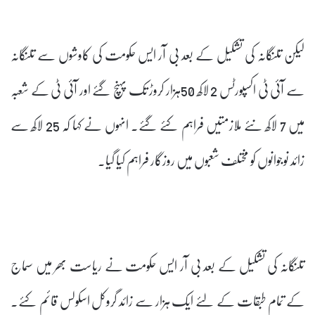
لیکن تلنگانہ کی تشکیل کے بعد بی آر ایس حکومت کی کاوشوں سے تلنگانہ
سے آئی ٹی اکسپورٹس 2 لاکھ 50ہزار کروڑ تک پہنچ گئے اور آئی ٹی کے شعبہ
میں 7 لاکھ نئے ملازمتیں فراہم کئے گئے۔ انہوں نے کہا کہ 25 لاکھ سے
زائد نوجوانوں کو مختلف شعبوں میں روزگار فراہم کیا گیا۔
تلنگانہ کی تشکیل کے بعد بی آر ایس حکومت نے ریاست بھر میں سماج
کے تمام طبقات کے لئے ایک ہزار سے زائد گروکل اسکولس قائم کئے۔