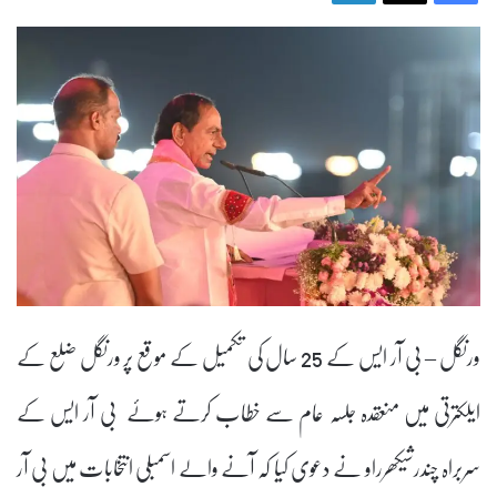
ورنگل – بی آر ایس کے 25 سال کی تکمیل کے موقع پر ورنگل ضلع کے
ایلکترتی میں منعقدہ جلسہ عام سے خطاب کرتے ہوئے بی آر ایس کے
سربراہ چندرشیکھرراو نے دعوی کیا کہ آنے والے اسمبلی انتخابات میں بی آر