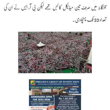
تلنگانہ میں صرف تین میڈیکل کالجس تھے لیکن بی آر ایس نے ان کی
تعداد 33 تک پہنچادی۔