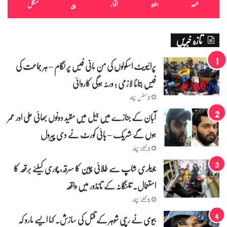
جمعہ
ہفتہ
اتوار
پیر
منگل
تازہ خبریں
پرائیویٹ اسکولوں کی من مانی فیس پر لگام – ہر جماعت کی
فیس بتانا لازمی ؛ ورنہ ہوگی کاروائی
3 منٹس پہلے
آبان کے جنازے میں جیل میں مقید دونوں بھائی علی اور عمر
ہوں گے شریک – ہائی کورٹ نے دی پیرول
3 گھنٹے پہلے
جویلری شاپ سے طلائی چین کا سرقہ، چوری کیلئے برقعہ کا
استعمال۔ تلنگانہ کے تانڈور میں واقعہ
5 گھنٹے پہلے
بیوی نے رچی شوہر کے قتل کی سازش۔ کہا ایسے مارو کہ