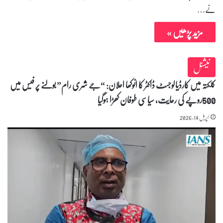
نے…
مزید پڑھیں »
نیشنل
کلکتہ میں کارڈیالوجسٹ ڈاکٹر کا انوکھا اعلان: “جے شری رام” بولنے پر فیس میں
500روپے کی رعایت، سیاسی طوفان کھڑا ہوگیا
اپریل 14, 2026