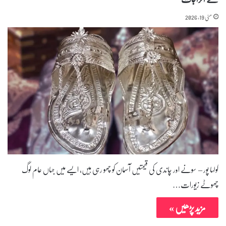
مئی 19, 2026
کولہا پور – سونے اور چاندی کی قیمتیں آسمان کو چھو رہی ہیں، ایسے میں جہاں عام لوگ
چھوٹے زیورات…
مزید پڑھیں »