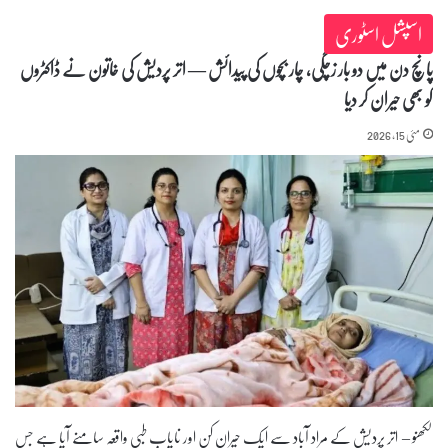
اسپشل اسٹوری
پانچ دن میں دو بار زچگی، چار بچوں کی پیدائش — اتر پردیش کی خاتون نے ڈاکٹروں
کو بھی حیران کر دیا
مئی 15, 2026
لکھنو – اتر پردیش کے مراد آباد سے ایک حیران کن اور نایاب طبی واقعہ سامنے آیا ہے جس