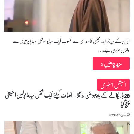
ایران کے سپریم لیڈر مجتبیٰ خامنہ ای سے منسوب ایک ویڈیو سوشل میڈیا پر تیزی سے
وائرل ہو رہی ہے،…
مزید پڑھیں »
اسپشل اسٹوری
20 بار پکانے کے باوجود مٹن نہ گلا – انصاف کیلئے ایک شخص سیدھا پولیس اسٹیشن
پہنچ گیا
مارچ 23, 2026