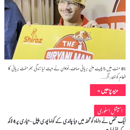
45 منٹ میں 5 پلیٹ مٹن بریانی صاف، نوجوان نے جیت لیا زندگی بھر مفت بریانی کا
انعام کولکتہ: اگر…
مزید پڑھیں »
اسپشل اسٹوری
ایک شخص نے داماد کو تحفہ میں دیا چاندی کے کولہا پوری چپل – تیاری پر 4 لاکھ
کے اخراجات