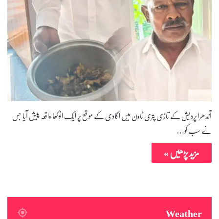
آندھرا پردیش کے تاڑی پتری ٹاون میں اگادی کے موقع پر ایک انوکھا واقعہ پیش آیا جس
نے سب کو…
مزید پڑھیں »
Weather