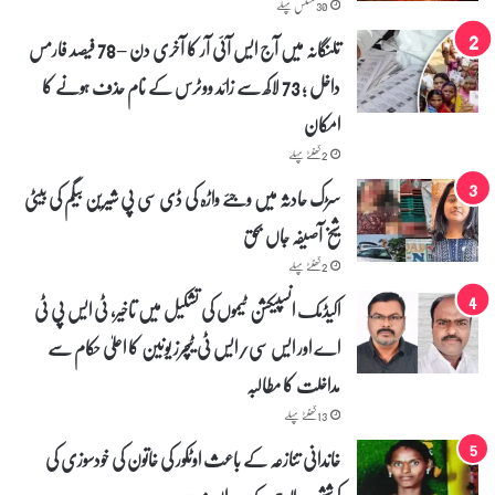
30 منٹس پہلے
تلنگانہ میں آج ایس آئی آر کا آخری دن – 78 فیصد فارمس
داخل ؛ 73 لاکھ سے زائد ووٹرس کے نام حذف ہونے کا
امکان
2 گھنٹے پہلے
سڑک حادثہ میں وجئے واڑہ کی ڈی سی پی شیرین بیگم کی بیٹی
شیخ آصیفہ جاں بحق
2 گھنٹے پہلے
اکیڈمک انسپیکشن ٹیموں کی تشکیل میں تاخیر، ٹی ایس پی ٹی
اے اور ایس سی/ایس ٹی ٹیچرز یونین کا اعلیٰ حکام سے
مداخلت کا مطالبہ
13 گھنٹے پہلے
خاندانی تنازعہ کے باعث اوٹکور کی خاتون کی خودسوزی کی