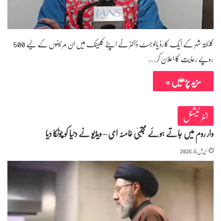
کلکتہ شہر کے ایک کارڈیالوجسٹ ڈاکٹر نے اپنے کلینک میں ان مریضوں کے لیے 500
روپے رعایت کا اعلان کر…
مزید پڑھیں »
انٹر نیشنل
وار روم میں جاتے ہوئے مجتبیٰ خامنہ ای – ویڈیو نے دنیا کو چونکا دیا
اپریل 6, 2026