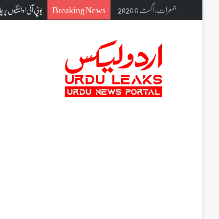
Breaking News
جمعرات, اگست 6 2026
یو پی آئی ادائیگیوں پر