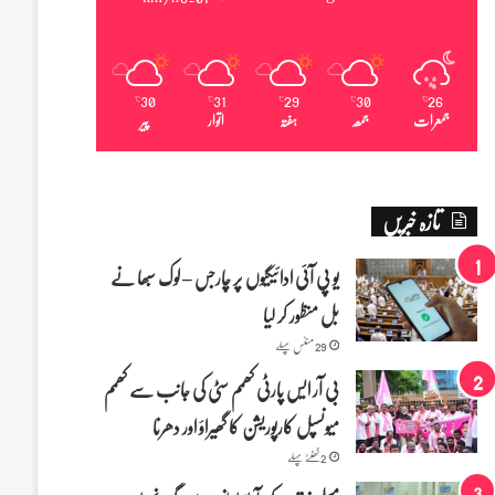
30
31
29
30
26
℃
℃
℃
℃
℃
جمعرات
جمعہ
ہفتہ
اتوار
پیر
تازہ خبریں
یو پی آئی ادائیگیوں پر چارجس – لوک سبھا نے
بل منظور کر لیا
29 منٹس پہلے
بی آر ایس پارٹی کھمم سٹی کی جانب سے کھمم
میونسپل کارپوریشن کا گھیراؤ اور دھرنا
2 گھنٹے پہلے