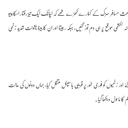
عث مسافر سڑک کے کنارے کھڑے تھے کہ اچانک ایک تیز رفتار اسکارپیو
نے انہیں زور دار ٹکر مار دی۔ حادثہ اتنا شدید تھا کہ 35 سالہ لکشمی موقع پر ہی دم توڑ گئیں، جبکہ رجیتا اور ان کا بیٹا یشونت شدید زخمی
 اور زخمیوں کو فوری طور پر قریبی ہاسپٹل منتقل کیا، جہاں دونوں کی حالت
کا ماحول دیکھا گیا۔