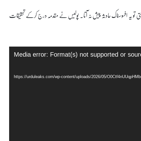
 رکتی تو یہ افسوسناک حادثہ پیش نہ آتا۔ پولیس نے مقدمہ درج کرکے تحقیقات
Media error: Format(s) not supported or sour