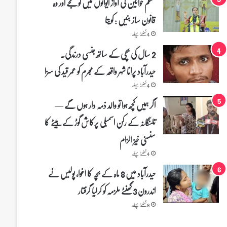
مسلم خواتین کی آواز ایوانوں میں گونجے اور وہ
قانون ساز بنیں : کویتا
4 گھنٹے پہلے
2 سال کی بچی کے ساتھ جنسی درندگی۔
حیدرآباد پرانا شہر واقعہ کے مجرم کو عمر قید کی سزا
4 گھنٹے پہلے
اگر ہمیں کچھ ہوا تو والد ذمہ دار ہوں گے —
تلنگانہ کے رکن اسمبلی پرکاش گوڑ کے بیٹے کا
سنسنی خیز الزام
4 گھنٹے پہلے
حیدرآباد میں 8 ماہ کے بچہ کا اغوا، پولیس نے
اندرون 3 گھنٹے ملزمہ کو کرلیا گرفتار
8 گھنٹے پہلے