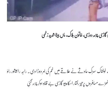
گاڑی چڑھ دوڑی، خاتون ہلاک، ماں بیٹا شدید زخمی
وفناک سڑک حادثے نے علاقے میں غم کی لہر دوڑا دی۔ راجہ راجیشور راؤ
ے مسافروں پر تیز رفتار اسکارپیو گاڑی بے قابو ہوکر چڑھ گئیِ