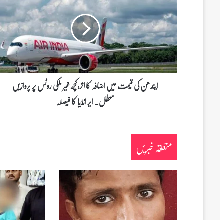
ن
د
ھ
ن
ک
ی
ق
ی
ایندھن کی قیمت میں اضافہ کا اثر،کچھ غیر ملکی روٹس پر پروازیں
م
معطل۔ ایر انڈیا کا فیصلہ
ت
م
ی
ں
متعلقہ خبریں
ا
ض
ا
ف
ہ
ک
ا
ا