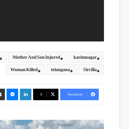
Mother And Son Injured
karimnagar
Woman Killed
telangana
Sircilla
Messenger
LinkedIn
X
Facebook
ا
ی