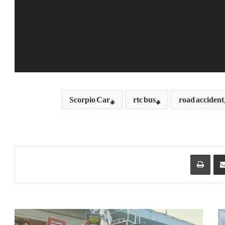
Scorpio Car
rtc bus
road accident
Print
Share via Email
ح
ی