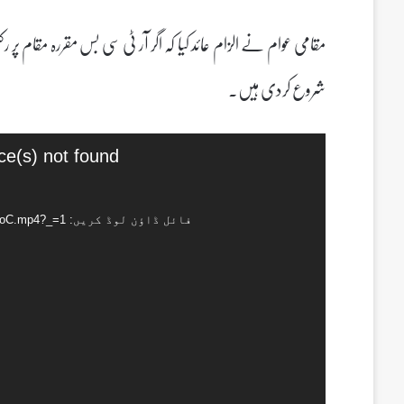
مقامی عوام نے الزام عائد کیا کہ اگر آر ٹی سی بس مقررہ مقام پر
شروع کردی ہیں۔
ویڈیو
ce(s) not found
پلیئر
فائل ڈاؤن لوڈ کریں: https://urduleaks.com/wp-content/uploads/2026/05/O0Ctf4nUUqpHMboC.mp4?_=1