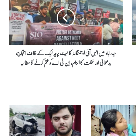
د
ر
ا
ب
ا
د
م
ی
حیدراباد میں ایس آئی او تلنگانہ کا نیٹ پرچہ لیک کے خلاف احتجاج،
ں
بدعنوانی اور غفلت کا الزام، این ٹی اے کو ختم کرنے کا مطالبہ
ا
ی
س
آ
ئ
ی
ا
و
ت
ل
ن
گ