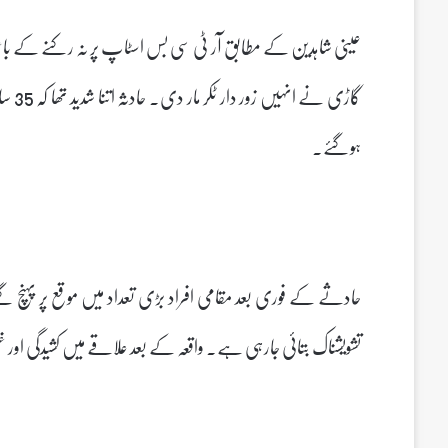
عینی شاہدین کے مطابق آر ٹی سی بس اسٹاپ پر نہ رکنے کے با
گاڑی 
ہوگئے۔
حادثے کے فوری بعد مقامی افراد بڑی تعداد میں موقع پر پہنچ گئے
تشویشناک بتائی جارہی ہے۔ واقعہ کے بعد علاقے میں کشیدگی اور غم 